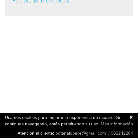
He olvidado mi contraseña
Usamos cookies para mejorar la experiencia de usuario. Si
✖
continuas navegando, estás permitiendo su uso.
Más información
CONSULTA Dr BOTANA y Dra LOBELLE © 2026 -
Aviso legal
Atención al cliente:
botanalobelle@gmail.com / 982242264